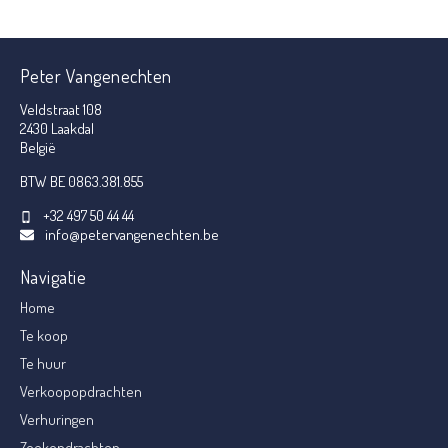
Peter Vangenechten
Veldstraat 108
2430 Laakdal
België
BTW BE 0863.381.855
+32 497 50 44 44
info@petervangenechten.be
Navigatie
Home
Te koop
Te huur
Verkoopopdrachten
Verhuringen
Zoekopdrachten