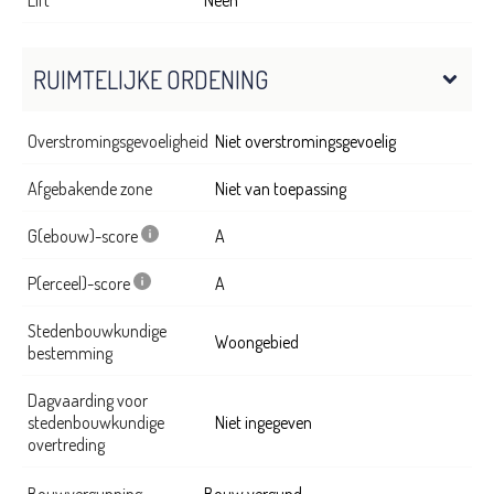
Lift
Neen
RUIMTELIJKE ORDENING
Overstromingsgevoeligheid
Niet overstromingsgevoelig
Afgebakende zone
Niet van toepassing
G(ebouw)-score
A
P(erceel)-score
A
Stedenbouwkundige
Woongebied
bestemming
Dagvaarding voor
stedenbouwkundige
Niet ingegeven
overtreding