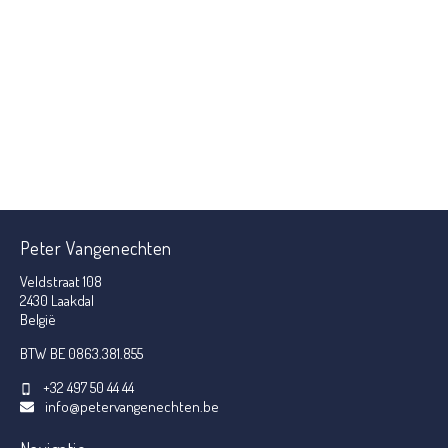
Peter Vangenechten
Veldstraat 108
2430 Laakdal
België
BTW BE 0863.381.855
+32 497 50 44 44
info@petervangenechten.be