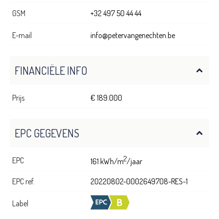
GSM
+32 497 50 44 44
E-mail
info@petervangenechten.be
FINANCIËLE INFO
Prijs
€ 189.000
EPC GEGEVENS
2
EPC
161 kWh/m
/jaar
EPC ref.
20220802-0002649708-RES-1
Label