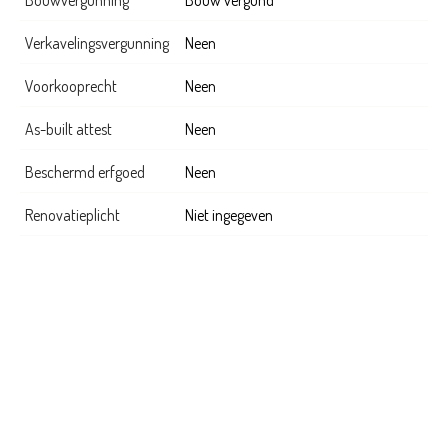
Bouwvergunning
Bouw vergund
Verkavelingsvergunning
Neen
Voorkooprecht
Neen
As-built attest
Neen
Beschermd erfgoed
Neen
Renovatieplicht
Niet ingegeven