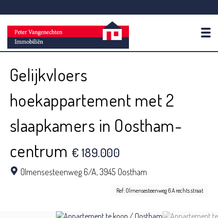
To
Gelijkvloers
hoekappartement met 2
slaapkamers in Oostham-
centrum
€ 189.000
Olmensesteenweg 6/A,
3945 Oostham
Ref: Olmensesteenweg 6 A rechts straat