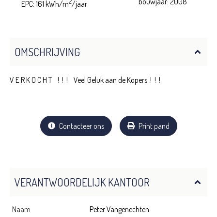
2
bouwjaar: 2008
EPC: 161 kWh/m
/jaar
OMSCHRIJVING
V E R K O C H T ! ! ! Veel Geluk aan de Kopers ! ! !
Contacteer ons
Print pand
VERANTWOORDELIJK KANTOOR
Naam
Peter Vangenechten