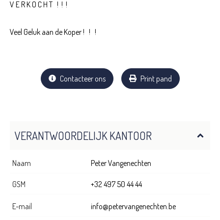
V E R K O C H T ! ! !
Veel Geluk aan de Koper ! ! !
Contacteer ons
Print pand
VERANTWOORDELIJK KANTOOR
Naam
Peter Vangenechten
GSM
+32 497 50 44 44
E-mail
info@petervangenechten.be