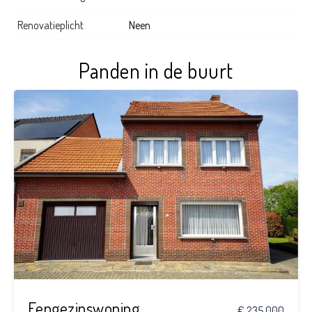
Renovatieplicht
Neen
Panden in de buurt
3
1
Eengezinswoning
€ 235.000