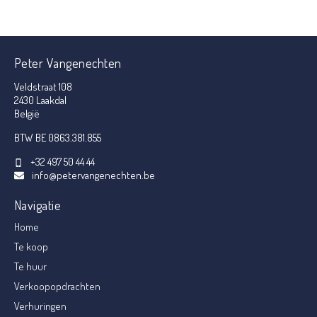
Peter Vangenechten
Veldstraat 108
2430 Laakdal
België
BTW BE 0863.381.855
+32 497 50 44 44
info@petervangenechten.be
Navigatie
Home
Te koop
Te huur
Verkoopopdrachten
Verhuringen