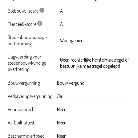
G(ebouw)-score
A
P(erceel)-score
A
Stedenbouwkundige
Woongebied
bestemming
Dagvaarding voor
Geen rechterlijke herstelmaatregel of
stedenbouwkundige
bestuurlijke maatregel opgelegd
overtreding
Bouwvergunning
Bouw vergund
Verkavelingsvergunning
Ja
Voorkooprecht
Neen
As-built attest
Neen
Beschermd erfgoed
Neen